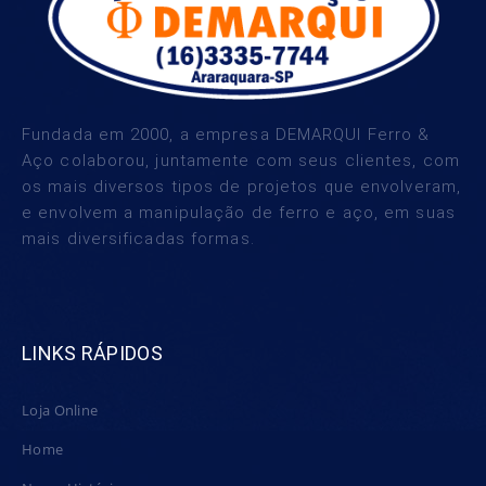
Fundada em 2000, a empresa DEMARQUI Ferro &
Aço colaborou, juntamente com seus clientes, com
os mais diversos tipos de projetos que envolveram,
e envolvem a manipulação de ferro e aço, em suas
mais diversificadas formas.
LINKS RÁPIDOS
Loja Online
Home