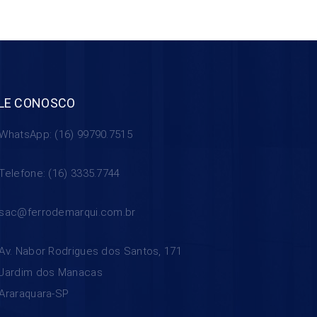
LE CONOSCO
WhatsApp: (16) 99790.7515
Telefone: (16) 3335.7744
sac@ferrodemarqui.com.br
Av. Nabor Rodrigues dos Santos, 171
Jardim dos Manacas
Araraquara-SP