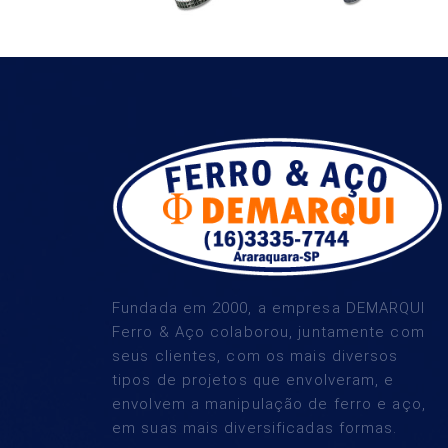
Fundada em 2000, a empresa DEMARQUI
Ferro & Aço colaborou, juntamente com
seus clientes, com os mais diversos
tipos de projetos que envolveram, e
envolvem a manipulação de ferro e aço,
em suas mais diversificadas formas.