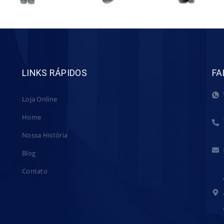
LINKS RÁPIDOS
FA
Loja Online
Home
Nossa História
Blog
Contato